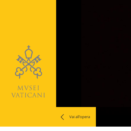
Naviga
la
Vai all'opera
photogallery