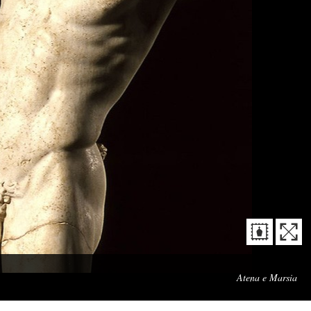
Cap
Atena e Marsia