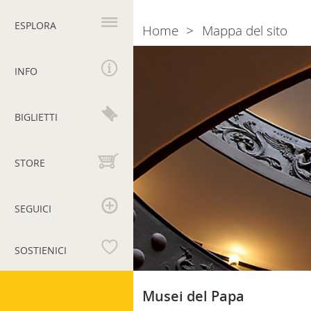
Navigazione
principale
ESPLORA
Home
Mappa del sito
Breadcrumb
INFO
BIGLIETTI
STORE
SEGUICI
SOSTIENICI
Musei
Musei del Papa
Vaticani