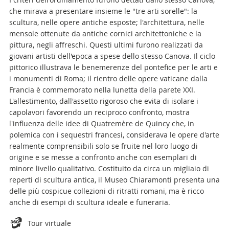
che mirava a presentare insieme le "tre arti sorelle": la
scultura, nelle opere antiche esposte; l'architettura, nelle
mensole ottenute da antiche cornici architettoniche e la
pittura, negli affreschi. Questi ultimi furono realizzati da
giovani artisti dell'epoca a spese dello stesso Canova. Il ciclo
pittorico illustrava le benemerenze del pontefice per le arti e
i monumenti di Roma; il rientro delle opere vaticane dalla
Francia è commemorato nella lunetta della parete XXI.
L'allestimento, dall'assetto rigoroso che evita di isolare i
capolavori favorendo un reciproco confronto, mostra
l'influenza delle idee di Quatremère de Quincy che, in
polemica con i sequestri francesi, considerava le opere d'arte
realmente comprensibili solo se fruite nel loro luogo di
origine e se messe a confronto anche con esemplari di
minore livello qualitativo. Costituito da circa un migliaio di
reperti di scultura antica, il Museo Chiaramonti presenta una
delle più cospicue collezioni di ritratti romani, ma è ricco
anche di esempi di scultura ideale e funeraria.
Attachments
Tour virtuale