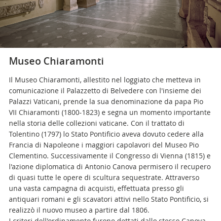
Museo Chiaramonti
Il Museo Chiaramonti, allestito nel loggiato che metteva in
comunicazione il Palazzetto di Belvedere con l'insieme dei
Palazzi Vaticani, prende la sua denominazione da papa Pio
VII Chiaramonti (1800-1823) e segna un momento importante
nella storia delle collezioni vaticane. Con il trattato di
Tolentino (1797) lo Stato Pontificio aveva dovuto cedere alla
Francia di Napoleone i maggiori capolavori del Museo Pio
Clementino. Successivamente il Congresso di Vienna (1815) e
l'azione diplomatica di Antonio Canova permisero il recupero
di quasi tutte le opere di scultura sequestrate. Attraverso
una vasta campagna di acquisti, effettuata presso gli
antiquari romani e gli scavatori attivi nello Stato Pontificio, si
realizzò il nuovo museo a partire dal 1806.
I criteri dell'ordinamento furono dettati dallo stesso Canova,