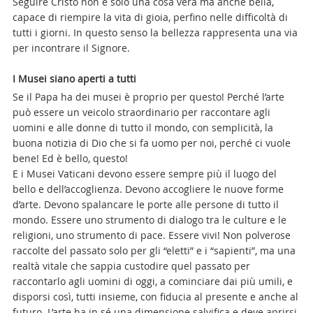
Seguire Cristo non è solo una cosa vera ma anche bella,
capace di riempire la vita di gioia, perfino nelle difficoltà di
tutti i giorni. In questo senso la bellezza rappresenta una via
per incontrare il Signore.
I Musei siano aperti a tutti
Se il Papa ha dei musei è proprio per questo! Perché l’arte
può essere un veicolo straordinario per raccontare agli
uomini e alle donne di tutto il mondo, con semplicità, la
buona notizia di Dio che si fa uomo per noi, perché ci vuole
bene! Ed è bello, questo!
E i Musei Vaticani devono essere sempre più il luogo del
bello e dell’accoglienza. Devono accogliere le nuove forme
d’arte. Devono spalancare le porte alle persone di tutto il
mondo. Essere uno strumento di dialogo tra le culture e le
religioni, uno strumento di pace. Essere vivi! Non polverose
raccolte del passato solo per gli “eletti” e i “sapienti”, ma una
realtà vitale che sappia custodire quel passato per
raccontarlo agli uomini di oggi, a cominciare dai più umili, e
disporsi così, tutti insieme, con fiducia al presente e anche al
futuro. L’arte ha in sé una dimensione salvifica e deve aprirsi