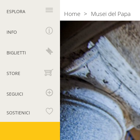
Navigazione
principale
ESPLORA
Home
Musei del Papa
Breadcrumb
Homepage
INFO
BIGLIETTI
STORE
SEGUICI
SOSTIENICI
Musei
Vaticani