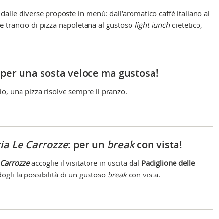
 dalle diverse proposte in menù: dall’aromatico caffè italiano al
te trancio di pizza napoletana al gustoso
light lunch
dietetico,
Cap
 per una sosta veloce ma gustosa!
io, una pizza risolve sempre il pranzo.
ria Le Carrozze
: per un
break
con vista!
 Carrozze
accoglie il visitatore in uscita dal
Padiglione delle
dogli la possibilità di un gustoso
break
con vista.