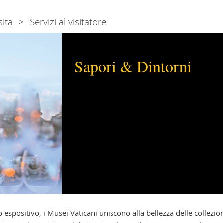
sita
Servizi al visitatore
Sapori & Dintorni
o espositivo, i Musei Vaticani uniscono alla bellezza delle collez