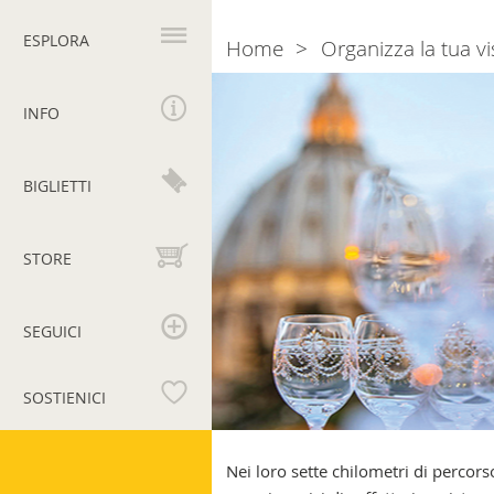
Navigazione
principale
ESPLORA
Home
Organizza la tua vi
Breadcrumb
Sapori
&
INFO
Dintorni
BIGLIETTI
STORE
SEGUICI
SOSTIENICI
Musei
Vaticani
Nei loro sette chilometri di percors