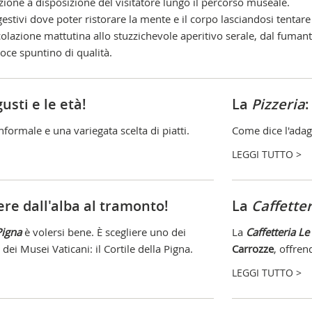
razione a disposizione del visitatore lungo il percorso museale.
gestivi dove poter ristorare la mente e il corpo lasciandosi tentare
 colazione mattutina allo stuzzichevole aperitivo serale, dal fuman
oce spuntino di qualità.
 gusti e le età!
La
Pizzeria
:
formale e una variegata scelta di piatti.
Come dice l'adag
LEGGI TUTTO >
vere dall'alba al tramonto!
La
Caffette
Pigna
è volersi bene. È scegliere uno dei
La
Caffetteria Le
dei Musei Vaticani: il Cortile della Pigna.
Carrozze
, offren
LEGGI TUTTO >