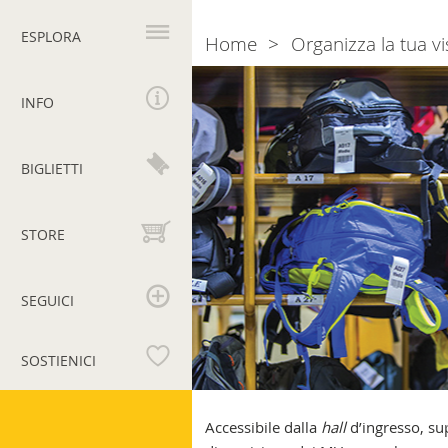
Navigazione
principale
ESPLORA
Home
Organizza la tua vi
Breadcrumb
Guardaroba:
utile,
INFO
gratuito
e
sicuro!
BIGLIETTI
STORE
SEGUICI
SOSTIENICI
Musei
Vaticani
Accessibile dalla
hall
d’ingresso, su