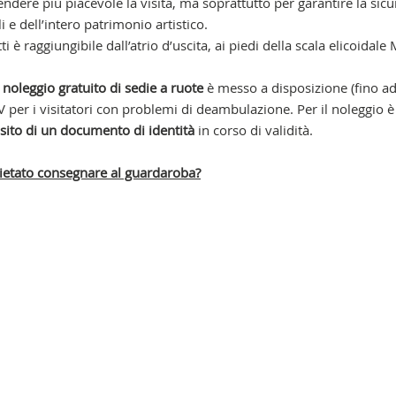
ndere più piacevole la visita, ma soprattutto per garantire la sic
i e dell’intero patrimonio artistico.
i è raggiungibile dall’atrio d’uscita, ai piedi della scala elicoidal
i
noleggio gratuito di sedie a ruote
è messo a disposizione (fino a
V per i visitatori con problemi di deambulazione. Per il noleggio è
ito di un documento di identità
in corso di validità.
 vietato consegnare al guardaroba?