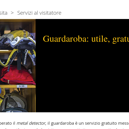
sita
Servizi al visitatore
Guardaroba: utile, gratu
perato il
metal detector
, il guardaroba è un servizio gratuito mess