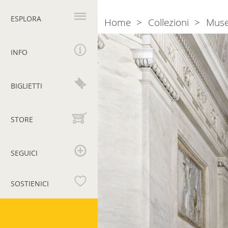
Navigazione
principale
ESPLORA
Home
Collezioni
Muse
Breadcrumb
Museo
Pio
INFO
Clementino
BIGLIETTI
STORE
SEGUICI
SOSTIENICI
Musei
Vaticani