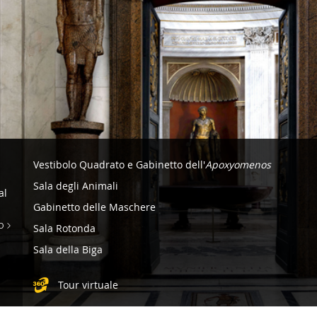
Navigazione
Vestibolo Quadrato e Gabinetto dell'
Apoxyomenos
-
Sala degli Animali
al
Museo
Gabinetto delle Maschere
Pio
O
Sala Rotonda
Clementino
Sala della Biga
Tour virtuale