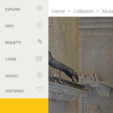
Navigazione
principale
ESPLORA
Home
Collezioni
Muse
Breadcrumb
INFO
BIGLIETTI
STORE
SEGUICI
SOSTIENICI
Musei
Vaticani