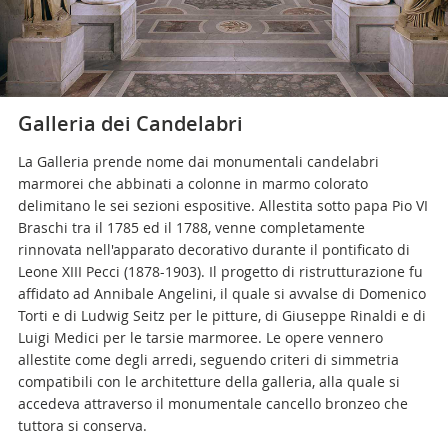
musei@scv.va
Galleria dei Candelabri
La Galleria prende nome dai monumentali candelabri
marmorei che abbinati a colonne in marmo colorato
delimitano le sei sezioni espositive. Allestita sotto papa Pio VI
Braschi tra il 1785 ed il 1788, venne completamente
rinnovata nell'apparato decorativo durante il pontificato di
Leone XIII Pecci (1878-1903). Il progetto di ristrutturazione fu
affidato ad Annibale Angelini, il quale si avvalse di Domenico
Torti e di Ludwig Seitz per le pitture, di Giuseppe Rinaldi e di
Luigi Medici per le tarsie marmoree. Le opere vennero
allestite come degli arredi, seguendo criteri di simmetria
compatibili con le architetture della galleria, alla quale si
accedeva attraverso il monumentale cancello bronzeo che
tuttora si conserva.