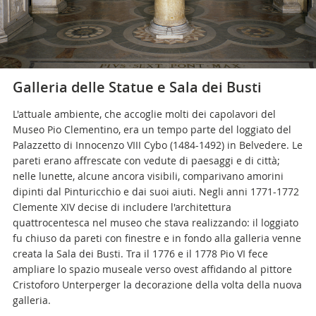
musei@scv.va
Galleria delle Statue e Sala dei Busti
L'attuale ambiente, che accoglie molti dei capolavori del
Museo Pio Clementino, era un tempo parte del loggiato del
Palazzetto di Innocenzo VIII Cybo (1484-1492) in Belvedere. Le
pareti erano affrescate con vedute di paesaggi e di città;
nelle lunette, alcune ancora visibili, comparivano amorini
dipinti dal Pinturicchio e dai suoi aiuti. Negli anni 1771-1772
Clemente XIV decise di includere l'architettura
quattrocentesca nel museo che stava realizzando: il loggiato
fu chiuso da pareti con finestre e in fondo alla galleria venne
creata la Sala dei Busti. Tra il 1776 e il 1778 Pio VI fece
ampliare lo spazio museale verso ovest affidando al pittore
Cristoforo Unterperger la decorazione della volta della nuova
galleria.