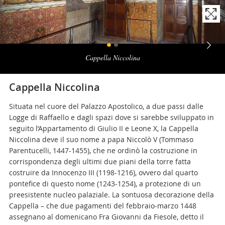
Naviga
la
Cappella Niccolina
photogallery
Cappella Niccolina
Situata nel cuore del Palazzo Apostolico, a due passi dalle
Logge di Raffaello e dagli spazi dove si sarebbe sviluppato in
seguito l’Appartamento di Giulio II e Leone X, la Cappella
Niccolina deve il suo nome a papa Niccolò V (Tommaso
Parentucelli, 1447-1455), che ne ordinò la costruzione in
corrispondenza degli ultimi due piani della torre fatta
costruire da Innocenzo III (1198-1216), ovvero dal quarto
pontefice di questo nome (1243-1254), a protezione di un
preesistente nucleo palaziale. La sontuosa decorazione della
Cappella – che due pagamenti del febbraio-marzo 1448
assegnano al domenicano Fra Giovanni da Fiesole, detto il