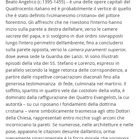
Beato Angelico (c.1395-1455) – è una delle opere capitali del
Quattrocento italiano ed è probabilmente il vertice di quello
che è stato definito l’«Umanesimo cristiano» del pittore
fiorentino. Gli affreschi che ne rivestono l’interno hanno
inizio sulla parete a destra dell’altare, verso le camere
secrete
del papa, e si svolgono in due ordini sovrapposti
lungo l’intero perimetro dell’ambiente, fino a concludersi
sulla parete opposta, verso la
camera paramenti superior
,
dove aveva sede la Guardia dei Lanzi. Vi sono illustrati
episodi della vita dei SS. Stefano e Lorenzo, espressi in
parallelo secondo la legge retorica delle corrispondenze, a
partire dalle rispettive consacrazioni diaconali fino alla
generosa testimonianza di fede, culminata nel martirio. Il
soffitto, spartito in quattro vele dai costoloni della volta, è
dominato dalla raffigurazione dei Quattro Evangelisti, la cui
autorità – su cui riposano i fondamenti della dottrina
cristiana – viene simbolicamente trasmessa agli otto Dottori
della Chiesa, rappresentati entro nicchie sugli arconi che
incorniciano la pareti. Se numerose, nelle architetture e nelle
pose, appaiono le citazioni desunte dall’antico, ormai
pienamente rinascimentale è la forza morale che sprigiona