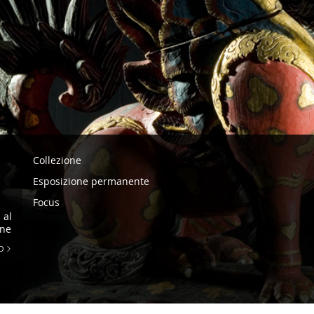
Navigazione
Collezione
-
Esposizione permanente
Museo
Focus
Etnologico
 al
one
Anima
O
Mundi