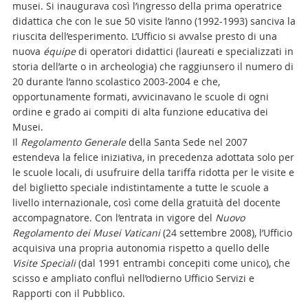
musei. Si inaugurava così l’ingresso della prima operatrice
didattica che con le sue 50 visite l’anno (1992-1993) sanciva la
riuscita dell’esperimento. L’Ufficio si avvalse presto di una
nuova
équipe
di operatori didattici (laureati e specializzati in
storia dell’arte o in archeologia) che raggiunsero il numero di
20 durante l’anno scolastico 2003-2004 e che,
opportunamente formati, avvicinavano le scuole di ogni
ordine e grado ai compiti di alta funzione educativa dei
Musei.
Il
Regolamento Generale
della Santa Sede nel 2007
estendeva la felice iniziativa, in precedenza adottata solo per
le scuole locali, di usufruire della tariffa ridotta per le visite e
del biglietto speciale indistintamente a tutte le scuole a
livello internazionale, così come della gratuità del docente
accompagnatore. Con l’entrata in vigore del
Nuovo
Regolamento dei Musei Vaticani
(24 settembre 2008), l’Ufficio
acquisiva una propria autonomia rispetto a quello delle
Visite Speciali
(dal 1991 entrambi concepiti come unico), che
scisso e ampliato confluì nell’odierno Ufficio Servizi e
Rapporti con il Pubblico.