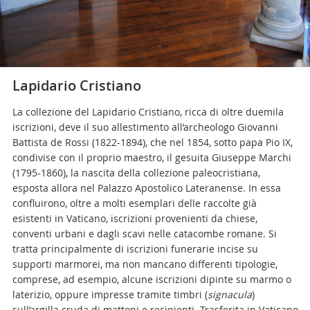
Lapidario Cristiano
La collezione del Lapidario Cristiano, ricca di oltre duemila
iscrizioni, deve il suo allestimento all’archeologo Giovanni
Battista de Rossi (1822-1894), che nel 1854, sotto papa Pio IX,
condivise con il proprio maestro, il gesuita Giuseppe Marchi
(1795-1860), la nascita della collezione paleocristiana,
esposta allora nel Palazzo Apostolico Lateranense. In essa
confluirono, oltre a molti esemplari delle raccolte già
esistenti in Vaticano, iscrizioni provenienti da chiese,
conventi urbani e dagli scavi nelle catacombe romane. Si
tratta principalmente di iscrizioni funerarie incise su
supporti marmorei, ma non mancano differenti tipologie,
comprese, ad esempio, alcune iscrizioni dipinte su marmo o
laterizio, oppure impresse tramite timbri (
signacula
)
sull’argilla cruda di mattoni e recipienti. Trasferita in Vaticano