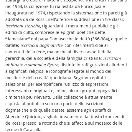
nel 1963, la collezione fu riallestita da Enrico Josi e
inaugurata nel 1974, rispettando la sistemazione in pareti già
adottata da de Rossi, nell’ulteriore suddivisione in tre classi:
iscrizioni storiche
, riguardanti i monumenti pubblici e gli
edifici di culto, comprese le epigrafi poetiche dette
“damasiane” dal papa Damaso che le dettò (366-384), e quelle
datate;
iscrizioni dogmatiche
, con riferimenti cioè ai
contenuti della fede, ma anche ai diversi aspetti della
gerarchia, della società e della famiglia cristiana;
iscrizioni
abbinate a simboli e figure
, distinte in raffigurazioni alludenti
a significati religiosi e iconografie legate al mondo dei
mestieri e della realtà quotidiana. Seguono epitaffi
selezionati per esemplificare l’utilizzo di espressioni
interessanti e originali e, infine, alcuni gruppi topografici
cimiteriali più rilevanti. Della collezione è attualmente
esposta al pubblico solo una parte delle iscrizioni
dogmatiche e di quelle datate, assieme agli epitaffi di
Abercio e Quirinio, vegliate idealmente dal busto bronzeo di
de Rossi presso la rotonda che si affaccia sul mosaico delle
terme di Caracalla.