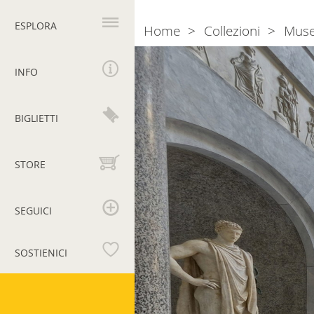
Navigazione
principale
ESPLORA
Home
Collezioni
Muse
Breadcrumb
INFO
BIGLIETTI
STORE
SEGUICI
SOSTIENICI
Musei
Vaticani