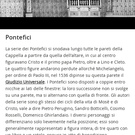
Pontefici
La serie dei Pontefici si snodava lungo tutte le pareti della
Cappella a partire da quella dell'altare, in cui al centro
figuravano Cristo e il primo papa Pietro, oltre a Lino e Cleto.
Le quattro figure andarono perdute allorché Michelangelo,
per ordine di Paolo III, nel 1536 dipinse su questa parete il
Giudizio Universale
. I Pontefici sono disposti a coppie entro
nicchie ai lati delle finestre: la loro successione non si svolge
su una parete, ma si alternano con quella di fronte. Gli autori
della serie sono gli stessi dei cicli della vita di Mosè e di
Cristo, vale a dire Pietro Perugino, Sandro Botticelli, Cosimo
Rosselli, Domenico Ghirlandaio. I diversi personaggi si
differenziano solo lievemente nella posizione; essi sono
generalmente rappresentati a figura intera, di tre quarti con
un libro o un rotolo, oppure in atto di benedizione.