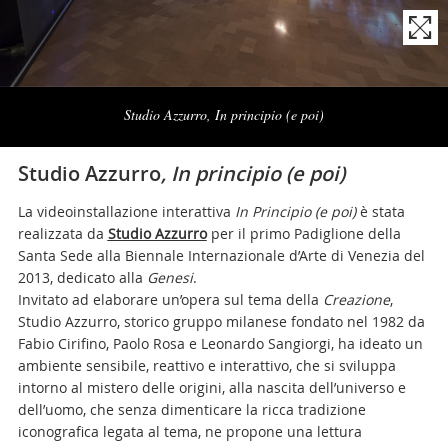
Naviga
la
Studio Azzurro, In principio (e poi)
photogallery
Studio Azzurro
, In principio (e poi)
La videoinstallazione interattiva
In Principio (e poi)
è stata
realizzata da
Studio Azzurro
per il primo Padiglione della
Santa Sede alla Biennale Internazionale d’Arte di Venezia del
2013, dedicato alla
Genesi
.
Invitato ad elaborare un’opera sul tema della
Creazione
,
Studio Azzurro, storico gruppo milanese fondato nel 1982 da
Fabio Cirifino, Paolo Rosa e Leonardo Sangiorgi, ha ideato un
ambiente sensibile, reattivo e interattivo, che si sviluppa
intorno al mistero delle origini, alla nascita dell’universo e
dell’uomo, che senza dimenticare la ricca tradizione
iconografica legata al tema, ne propone una lettura