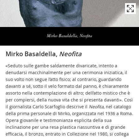
Naviga
la
Mirko Basaldella, Neofita
photogallery
Mirko Basaldella,
Neofita
«Seduto sulle gambe saldamente divaricate, intento a
denudarsi macchinalmente per una cerimonia iniziatica, il
suo volto non segue l’atto fisico; al contrario, guardando
davanti a sé, sotto il velo formato dal panno, è chiaramente
assorto nella contemplazione di altro; dell’atto mistico che è
per compiersi, della nuova vita che si presenta davanti». Così
il giornalista Carlo Scarfoglio descrive il
Neofita
, nel catalogo
della prima personale di Mirko, organizzata nel 1936 a Roma.
Opera giovanile e testimonianza esplicita della sua
inclinazione per una resa plastica riassuntiva e di grande
efficacia, il bronzo, entrato in Collezione nel 1980, si collega