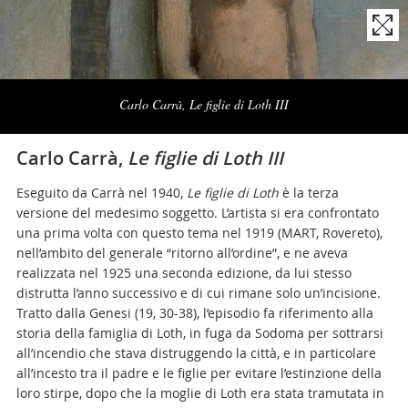
Naviga
la
Carlo Carrà, Le figlie di Loth III
photogallery
Carlo Carrà,
Le figlie di Loth III
Eseguito da Carrà nel 1940,
Le figlie di Loth
è la terza
versione del medesimo soggetto. L’artista si era confrontato
una prima volta con questo tema nel 1919 (MART, Rovereto),
nell’ambito del generale “ritorno all’ordine”, e ne aveva
realizzata nel 1925 una seconda edizione, da lui stesso
distrutta l’anno successivo e di cui rimane solo un’incisione.
Tratto dalla Genesi (19, 30-38), l’episodio fa riferimento alla
storia della famiglia di Loth, in fuga da Sodoma per sottrarsi
all’incendio che stava distruggendo la città, e in particolare
all’incesto tra il padre e le figlie per evitare l’estinzione della
loro stirpe, dopo che la moglie di Loth era stata tramutata in