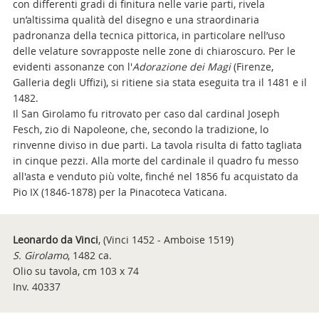
con differenti gradi di finitura nelle varie parti, rivela
un’altissima qualità del disegno e una straordinaria
padronanza della tecnica pittorica, in particolare nell’uso
delle velature sovrapposte nelle zone di chiaroscuro. Per le
evidenti assonanze con l'
Adorazione dei Magi
(Firenze,
Galleria degli Uffizi), si ritiene sia stata eseguita tra il 1481 e il
1482.
Il San Girolamo fu ritrovato per caso dal cardinal Joseph
Fesch, zio di Napoleone, che, secondo la tradizione, lo
rinvenne diviso in due parti. La tavola risulta di fatto tagliata
in cinque pezzi. Alla morte del cardinale il quadro fu messo
all'asta e venduto più volte, finché nel 1856 fu acquistato da
Pio IX (1846-1878) per la Pinacoteca Vaticana.
Leonardo da Vinci
, (Vinci 1452 - Amboise 1519)
S. Girolamo
, 1482 ca.
Olio su tavola, cm 103 x 74
Inv. 40337