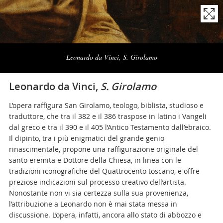
Naviga
la
Leonardo da Vinci, S. Girolamo
photogallery
Leonardo da Vinci,
S. Girolamo
L’opera raffigura San Girolamo, teologo, biblista, studioso e
traduttore, che tra il 382 e il 386 traspose in latino i Vangeli
dal greco e tra il 390 e il 405 l’Antico Testamento dall’ebraico.
Il dipinto, tra i più enigmatici del grande genio
rinascimentale, propone una raffigurazione originale del
santo eremita e Dottore della Chiesa, in linea con le
tradizioni iconografiche del Quattrocento toscano, e offre
preziose indicazioni sul processo creativo dell’artista.
Nonostante non vi sia certezza sulla sua provenienza,
l’attribuzione a Leonardo non è mai stata messa in
discussione. L’opera, infatti, ancora allo stato di abbozzo e