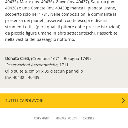
40435), Marte (inv. 40436), Giove (inv. 40437), Saturno (inv.
40438) e una Cometa (inv. 40439); manca il pianeta Urano,
scoperto solo nel 1781. Nelle composizioni è dominante la
presenza dei pianeti, osservati con telescopi e diversi
strumenti ottici (per i quali il pittore ebbe precise istruzioni)
da piccole figure umane in abiti settecenteschi, riassorbite
nella vastità del paesaggio notturno.
Donato Creti
,
(Cremona 1671 - Bologna 1749)
Osservazioni Astronomiche
, 1711
Olio su tela, cm 51 x 35 ciascun pannello
Inv. 40432 - 40439
TUTTI I CAPOLAVORI
Content
COPYRIGHT
PRIVACY POLICY
CREDITS
Info