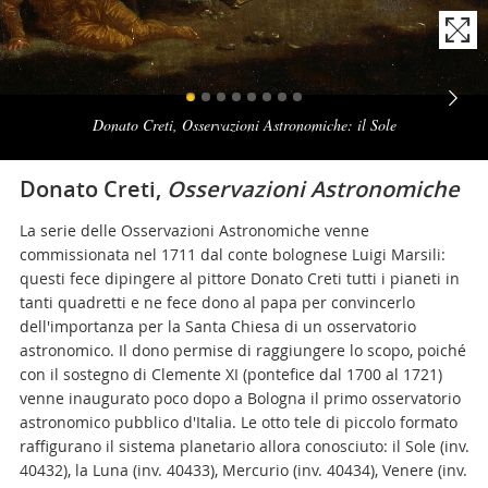
Naviga
la
Donato Creti, Osservazioni Astronomiche: il Sole
photogallery
Donato Creti,
Osservazioni Astronomiche
La serie delle Osservazioni Astronomiche venne
commissionata nel 1711 dal conte bolognese Luigi Marsili:
questi fece dipingere al pittore Donato Creti tutti i pianeti in
tanti quadretti e ne fece dono al papa per convincerlo
dell'importanza per la Santa Chiesa di un osservatorio
astronomico. Il dono permise di raggiungere lo scopo, poiché
con il sostegno di Clemente XI (pontefice dal 1700 al 1721)
venne inaugurato poco dopo a Bologna il primo osservatorio
astronomico pubblico d'Italia. Le otto tele di piccolo formato
raffigurano il sistema planetario allora conosciuto: il Sole (inv.
40432), la Luna (inv. 40433), Mercurio (inv. 40434), Venere (inv.