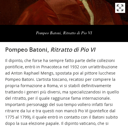
Naviga
la
Pompeo Batoni, Ritratto di Pio VI
photogallery
Pompeo Batoni,
Ritratto di Pio VI
Il dipinto, che forse ha sempre fatto parte delle collezioni
pontificie, entrò in Pinacoteca nel 1932 con un'attribuzione
ad Anton Raphael Mengs, spostata poi al pittore lucchese
Pompeo Batoni. L'artista toscano, recatosi per compiere la
propria formazione a Roma, vi si stabilì definitivamente
trattando i generi più diversi, ma specializzandosi in quello
del ritratto, per il quale raggiunse fama internazionale.
Importanti personaggi del suo tempo vollero infatti farsi
ritrarre da lui e tra questi non mancò Pio VI (pontefice dal
1775 al 1799), il quale entrò in contatto con il Batoni subito
dopo la sua elezione papale. Il dipinto vaticano, che si