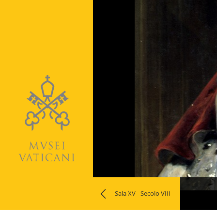
Naviga
Sala XV - Secolo VIII
la