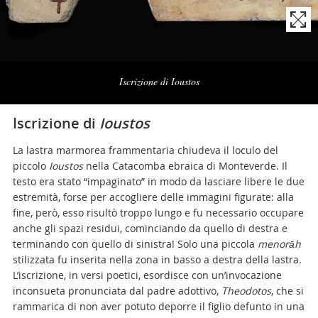
Naviga
la
Iscrizione di Ioustos
photogallery
Iscrizione di
Ioustos
La lastra marmorea frammentaria chiudeva il loculo del
piccolo
Ioustos
nella Catacomba ebraica di Monteverde. Il
testo era stato “impaginato” in modo da lasciare libere le due
estremità, forse per accogliere delle immagini figurate: alla
fine, però, esso risultò troppo lungo e fu necessario occupare
anche gli spazi residui, cominciando da quello di destra e
terminando con quello di sinistra! Solo una piccola
menorāh
stilizzata fu inserita nella zona in basso a destra della lastra.
L’iscrizione, in versi poetici, esordisce con un’invocazione
inconsueta pronunciata dal padre adottivo,
Theodotos
, che si
rammarica di non aver potuto deporre il figlio defunto in una