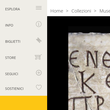
Navigazione
principale
ESPLORA
Home
Collezioni
Muse
Breadcrumb
Photogallery
Iscrizione
di
INFO
Primitiva
BIGLIETTI
STORE
SEGUICI
SOSTIENICI
Musei
Vaticani