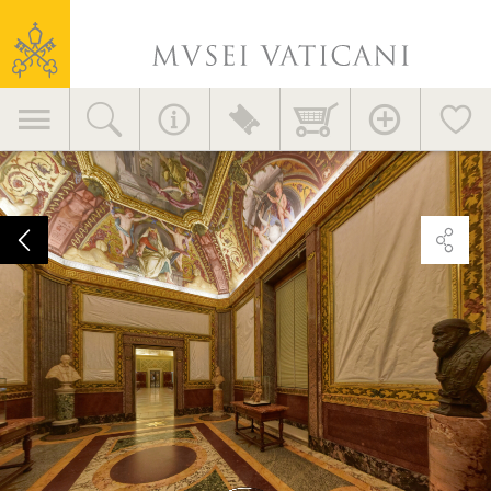
Consigli utili
Musei
Servizi al visitatore
Vaticani
Didattica
Navigazione
EVENTI E NOVITÀ
Accessori >
Complementi d'arredo >
principale
Notizie
Iniziative
Editoria
MV nel mondo
COME RAGGIUNGERCI >
Area stampa
Contatti
Informazioni generali
+39 06 69883145
info.musei@scv.va