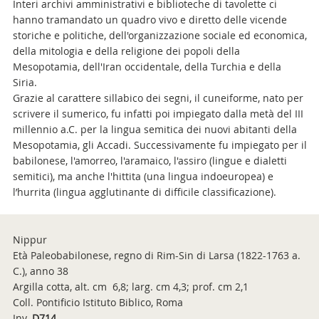
Interi archivi amministrativi e biblioteche di tavolette ci
hanno tramandato un quadro vivo e diretto delle vicende
storiche e politiche, dell'organizzazione sociale ed economica,
della mitologia e della religione dei popoli della
Mesopotamia, dell'Iran occidentale, della Turchia e della
Siria.
Grazie al carattere sillabico dei segni, il cuneiforme, nato per
scrivere il sumerico, fu infatti poi impiegato dalla metà del III
millennio a.C. per la lingua semitica dei nuovi abitanti della
Mesopotamia, gli Accadi. Successivamente fu impiegato per il
babilonese, l'amorreo, l'aramaico, l'assiro (lingue e dialetti
semitici), ma anche l'hittita (una lingua indoeuropea) e
l’hurrita (lingua agglutinante di difficile classificazione).
Nippur
Età Paleobabilonese, regno di Rim-Sin di Larsa (1822-1763 a.
C.), anno 38
Argilla cotta, alt. cm 6,8; larg. cm 4,3; prof. cm 2,1
Coll. Pontificio Istituto Biblico, Roma
Inv.
D714