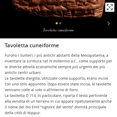
Naviga
la
Tavoletta cuneiforme
photogallery
Tavoletta cuneiforme
Furono i Sumeri, i più antichi abitanti della Mesopatamia, a
inventare la scrittura nel IV millennio a.C., come supporto per
le diverse attività economiche sempre più urgenti dei più
antichi centri urbani.
Le tavolette d'argilla, utilizzate come supporto, erano incise
con uno stilo appuntito. Dopo essere state incise, le tavolette
venivano cotte al sole o all’interno di forni.
La tavoletta D 714, in particolare, riporta il testo pertinente
alla vendita di un terreno in cui appare ripetutamente anche
il nome del dio Enlil “signore del vento” divinità principale
della città di Nippur.