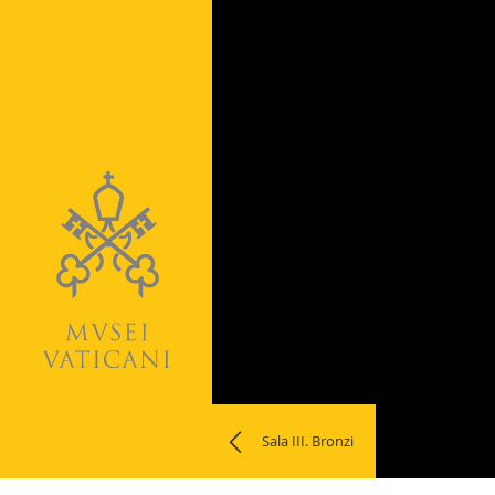
Naviga
Sala III. Bronzi
la