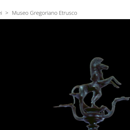
i
Museo Gregoriano Etrusco