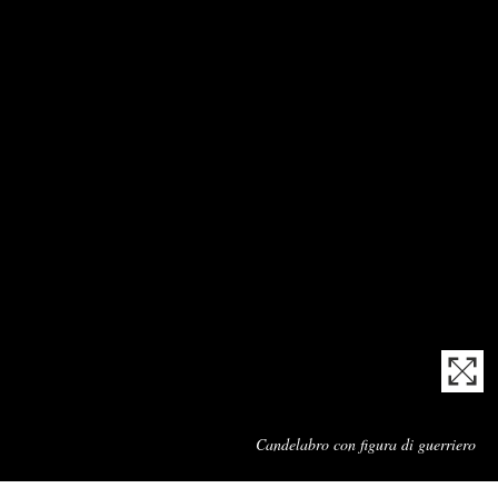
Cap
Candelabro con figura di guerriero