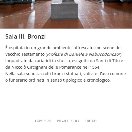
Uffici della Direzione
+39 06 69883332
musei@scv.va
Sala III. Bronzi
È ospitata in un grande ambiente, affrescato con scene del
Vecchio Testamento (
Profezie di Daniele a Nabucodonosor
),
inquadrate da cariatidi in stucco, eseguite da Santi di Tito e
da Niccolò Circignani delle Pomarance nel 1564.
Nella sala sono raccolti bronzi statuari, votivi e d’uso comune
o funerario ordinati in senso tipologico e cronologico.
Content
COPYRIGHT
PRIVACY POLICY
CREDITS
Info