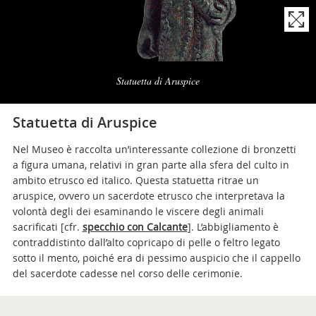
Naviga
la
Statuetta di Aruspice
photogallery
Statuetta di Aruspice
Nel Museo è raccolta un’interessante collezione di bronzetti
a figura umana, relativi in gran parte alla sfera del culto in
ambito etrusco ed italico. Questa statuetta ritrae un
aruspice, ovvero un sacerdote etrusco che interpretava la
volontà degli dei esaminando le viscere degli animali
sacrificati [cfr.
specchio con Calcante
]. L’abbigliamento è
contraddistinto dall’alto copricapo di pelle o feltro legato
sotto il mento, poiché era di pessimo auspicio che il cappello
del sacerdote cadesse nel corso delle cerimonie.