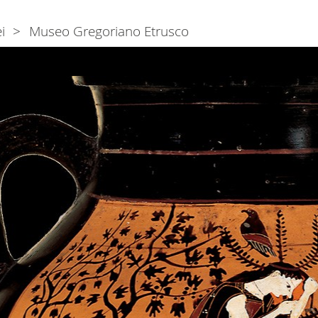
i
Museo Gregoriano Etrusco