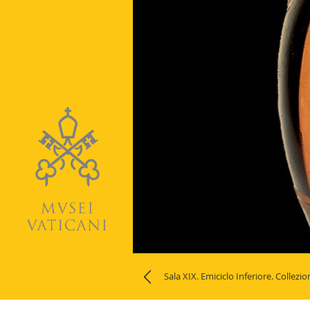
Naviga
la
Sala XIX. Emiciclo Inferiore. Collezio
photogallery