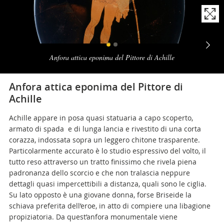
Naviga
la
Anfora attica eponima del Pittore di Achille
photogallery
Anfora attica eponima del Pittore di
Achille
Achille appare in posa quasi statuaria a capo scoperto,
armato di spada e di lunga lancia e rivestito di una corta
corazza, indossata sopra un leggero chitone trasparente.
Particolarmente accurato è lo studio espressivo del volto, il
tutto reso attraverso un tratto finissimo che rivela piena
padronanza dello scorcio e che non tralascia neppure
dettagli quasi impercettibili a distanza, quali sono le ciglia.
Su lato opposto è una giovane donna, forse Briseide la
schiava preferita dell’eroe, in atto di compiere una libagione
propiziatoria. Da quest’anfora monumentale viene