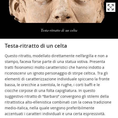
Naviga
la
Testa-ritratto di un celta
photogallery
Testa-ritratto di un celta
Questo ritratto, modellato direttamente nell’argilla e non a
stampo, faceva forse parte di una statua votiva. Presenta
tratti fisionomici molto caratteristici che hanno indotto a
riconoscervi un ignoto personaggio di stirpe celtica. Tra gli
elementi di caratterizzazione individuale spiccano la fronte
bassa, le orecchie a sventola, le rughe, i corti baffi e le
ciocche corpose di una folta capigliatura. In questo
suggestivo ritratto di “Barbaro” convergono gli stilemi della
ritrattistica alto-ellenistica combinati con la coeva tradizione
medio-italica, nella quale vengono preferibilmente
accentuati i caratteri individuali e una certa espressività.