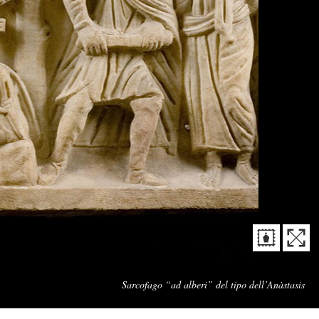
Cap
Sarcofago “ad alberi” del tipo dell’Anàstasis