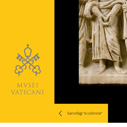
Naviga
Sarcofagi “a colonne”
la