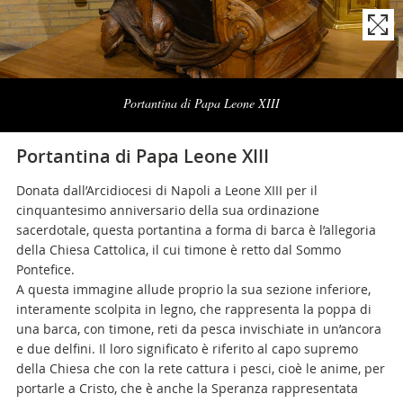
Naviga
la
Portantina di Papa Leone XIII
photogallery
Portantina di Papa Leone XIII
Donata dall’Arcidiocesi di Napoli a Leone XIII per il
cinquantesimo anniversario della sua ordinazione
sacerdotale, questa portantina a forma di barca è l’allegoria
della Chiesa Cattolica, il cui timone è retto dal Sommo
Pontefice.
A questa immagine allude proprio la sua sezione inferiore,
interamente scolpita in legno, che rappresenta la poppa di
una barca, con timone, reti da pesca invischiate in un’ancora
e due delfini. Il loro significato è riferito al capo supremo
della Chiesa che con la rete cattura i pesci, cioè le anime, per
portarle a Cristo, che è anche la Speranza rappresentata