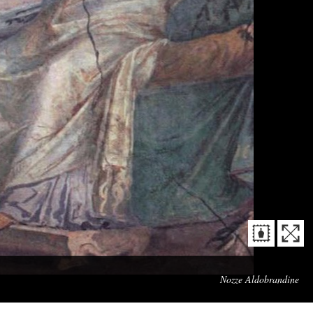
Cap
Nozze Aldobrandine