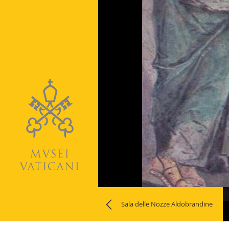
Naviga
Sala delle Nozze Aldobrandine
la