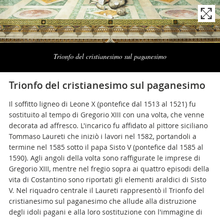
Naviga
la
Trionfo del cristianesimo sul paganesimo
photogallery
Trionfo del cristianesimo sul paganesimo
Il soffitto ligneo di Leone X (pontefice dal 1513 al 1521) fu
sostituito al tempo di Gregorio XIII con una volta, che venne
decorata ad affresco. L'incarico fu affidato al pittore siciliano
Tommaso Laureti che iniziò i lavori nel 1582, portandoli a
termine nel 1585 sotto il papa Sisto V (pontefice dal 1585 al
1590). Agli angoli della volta sono raffigurate le imprese di
Gregorio XIII, mentre nel fregio sopra ai quattro episodi della
vita di Costantino sono riportati gli elementi araldici di Sisto
V. Nel riquadro centrale il Laureti rappresentò il Trionfo del
cristianesimo sul paganesimo che allude alla distruzione
degli idoli pagani e alla loro sostituzione con l'immagine di