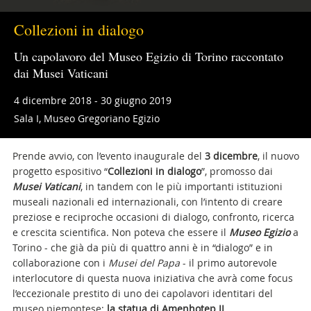
Collezioni in dialogo
Un capolavoro del Museo Egizio di Torino raccontato
dai Musei Vaticani
4 dicembre 2018 - 30 giugno 2019
Sala I, Museo Gregoriano Egizio
Prende avvio, con l’evento inaugurale del
3 dicembre
, il nuovo
progetto espositivo “
Collezioni in dialogo
”, promosso dai
Musei Vaticani
, in tandem con le più importanti istituzioni
museali nazionali ed internazionali, con l’intento di creare
preziose e reciproche occasioni di dialogo, confronto, ricerca
e crescita scientifica. Non poteva che essere il
Museo Egizio
a
Torino - che già da più di quattro anni è in “dialogo” e in
collaborazione con i
Musei del Papa
- il primo autorevole
interlocutore di questa nuova iniziativa che avrà come focus
l’eccezionale prestito di uno dei capolavori identitari del
museo piemontese:
la statua di Amenhotep II
.