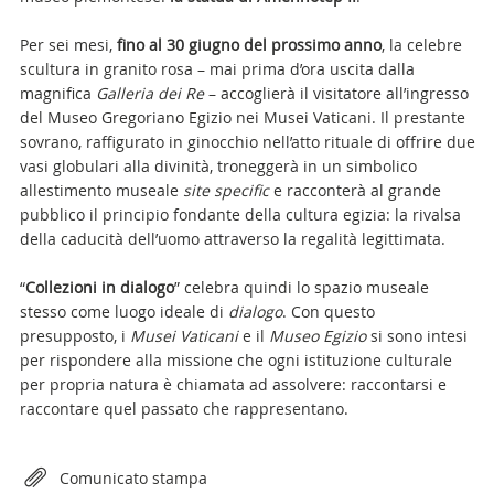
Per sei mesi,
fino al 30 giugno del prossimo anno
, la celebre
scultura in granito rosa – mai prima d’ora uscita dalla
magnifica
Galleria dei Re
– accoglierà il visitatore all’ingresso
del Museo Gregoriano Egizio nei Musei Vaticani. Il prestante
sovrano, raffigurato in ginocchio nell’atto rituale di offrire due
vasi globulari alla divinità, troneggerà in un simbolico
allestimento museale
site specific
e racconterà al grande
pubblico il principio fondante della cultura egizia: la rivalsa
della caducità dell’uomo attraverso la regalità legittimata.
“
Collezioni in dialogo
” celebra quindi lo spazio museale
stesso come luogo ideale di
dialogo
. Con questo
presupposto, i
Musei Vaticani
e il
Museo Egizio
si sono intesi
per rispondere alla missione che ogni istituzione culturale
per propria natura è chiamata ad assolvere: raccontarsi e
raccontare quel passato che rappresentano.
Attachments
Comunicato stampa