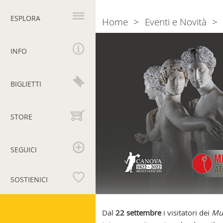
Navigazione
principale
ESPLORA
Home
Eventi e Novità
Breadcrumb
Museums
at
INFO
Work
BIGLIETTI
STORE
SEGUICI
SOSTIENICI
Musei
Vaticani
Dal
22 settembre
i visitatori dei
Mus