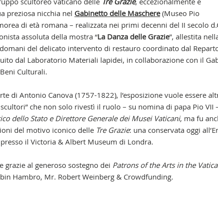
gruppo scultoreo vaticano delle
Tre Grazie
, eccezionalmente e
 preziosa nicchia nel
Gabinetto delle Maschere
(Museo Pio
orea di età romana – realizzata nei primi decenni del II secolo d.
onista assoluta della mostra “
La Danza delle Grazie
”, allestita nell
’indomani del delicato intervento di restauro coordinato dal Repart
to dal Laboratorio Materiali lapidei, in collaborazione con il Ga
 Beni Culturali.
rte di Antonio Canova (1757-1822), l’esposizione vuole essere alt
scultori” che non solo rivestì il ruolo – su nomina di papa Pio VII 
ico dello Stato e Direttore Generale dei Musei Vaticani
, ma fu an
ioni del motivo iconico delle
Tre Grazie
: una conservata oggi all’
a presso il Victoria & Albert Museum di Londra.
he grazie al generoso sostegno dei
Patrons of the Arts
in the Vatic
Robin Hambro, Mr. Robert Weinberg & Crowdfunding.