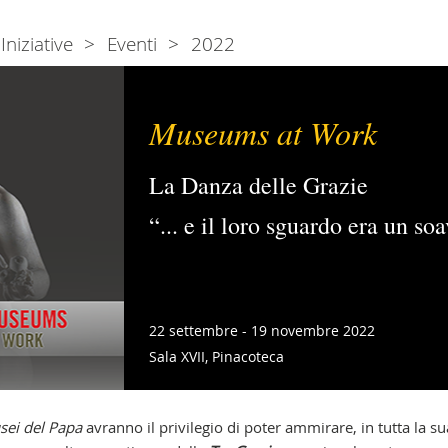
Iniziative
Eventi
2022
Museums at Work
La Danza delle Grazie
“... e il loro sguardo era un so
22 settembre - 19 novembre 2022
Sala XVII, Pinacoteca
ei del Papa
avranno il privilegio di poter ammirare, in tutta la su