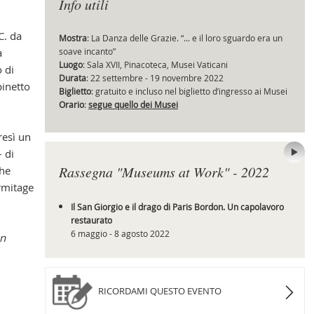
Info utili
C. da
Mostra
: La Danza delle Grazie. “... e il loro sguardo era un
a
soave incanto”
Cap
Luogo
: Sala XVII, Pinacoteca, Musei Vaticani
o di
Durata
: 22 settembre - 19 novembre 2022
binetto
Biglietto
: gratuito e incluso nel biglietto d’ingresso ai Musei
Orario
:
segue quello dei Musei
resì un
– di
Rassegna "Museums at Work" - 2022
che
Ermitage
Il San Giorgio e il drago di Paris Bordon. Un capolavoro
restaurato
6 maggio - 8 agosto 2022
an
RICORDAMI QUESTO EVENTO