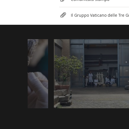
Il Gruppo Vaticano delle Tre 
Photogallery