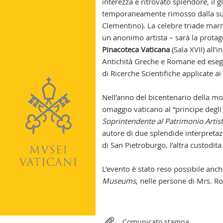
interezza e ritrovato splendore, il 
temporaneamente rimosso dalla sua
Clementino). La celebre triade marm
un anonimo artista – sarà la protag
Pinacoteca Vaticana
(Sala XVII) all
Antichità Greche e Romane ed esegui
di Ricerche Scientifiche applicate ai
Nell’anno del bicentenario della mo
omaggio vaticano al “principe degli 
Soprintendente al Patrimonio Artist
autore di due splendide interpretaz
di San Pietroburgo, l’altra custodit
L’evento è stato reso possibile anc
Museums
, nelle persone di Mrs. 
Relateds
Comunicato stampa