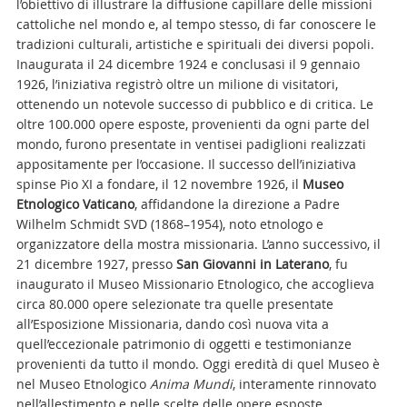
l’obiettivo di illustrare la diffusione capillare delle missioni
cattoliche nel mondo e, al tempo stesso, di far conoscere le
tradizioni culturali, artistiche e spirituali dei diversi popoli.
Inaugurata il 24 dicembre 1924 e conclusasi il 9 gennaio
1926, l’iniziativa registrò oltre un milione di visitatori,
ottenendo un notevole successo di pubblico e di critica. Le
oltre 100.000 opere esposte, provenienti da ogni parte del
mondo, furono presentate in ventisei padiglioni realizzati
appositamente per l’occasione. Il successo dell’iniziativa
spinse Pio XI a fondare, il 12 novembre 1926, il
Museo
Etnologico Vaticano
, affidandone la direzione a Padre
Wilhelm Schmidt SVD (1868–1954), noto etnologo e
organizzatore della mostra missionaria. L’anno successivo, il
21 dicembre 1927, presso
San Giovanni in Laterano
, fu
inaugurato il Museo Missionario Etnologico, che accoglieva
circa 80.000 opere selezionate tra quelle presentate
all’Esposizione Missionaria, dando così nuova vita a
quell’eccezionale patrimonio di oggetti e testimonianze
provenienti da tutto il mondo. Oggi eredità di quel Museo è
nel Museo Etnologico
Anima Mundi
, interamente rinnovato
nell’allestimento e nelle scelte delle opere esposte.