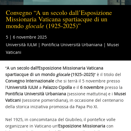
Convegno “A un secolo dall’Esposizione
Missionaria Vaticana spartiacque di un
glocale
mondo
(1925-2025)”
5 | 6 novembre 2025
Università IULM | Pontificia Università Urbaniana | Musei
Vaticani
“
A un secolo dall’Esposizione Missionaria Vaticana
spartiacque di un mondo
glocale
(1925–2025)
” è il titolo del
Convegno Internazionale
che si terrà il 5 novembre
presso
l’
Università IULM
a
Palazzo Cipolla
e il
6 novembre
presso la
Pontificia Università Urbaniana
(sessione mattutina) e i
Musei
Vaticani
(sessione pomeridiana), in occasione del centenario
della storica iniziativa promossa da Papa Pio XI.
Nel 1925, in concomitanza del Giubileo, il pontefice volle
organizzare in Vaticano un’
Esposizione Missionaria
con