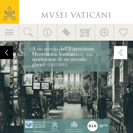
Musei
Vaticani
Navigazione
principale
Convegno
“A
un
secolo
dall’Esposizione
Missionaria
Vaticana
spartiacque
di
un
mondo
glocale
(1925-
2025)”