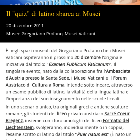
Il "quiz" di latino sbarca ai Musei
20 dicembre 2011
Museo Gregoriano Profano, Musei Vaticani
È negli spazi museali del Gregoriano Profano che i Musei
Vaticani ospiteranno il prossimo
20 dicembre
l'originale
iniziativa dal titolo: "
Examen Publicum Vaticanum
". Il
singolare evento, nato dalla collaborazione fra l'
Ambasciata
d'Austria presso la Santa Sede
, i
Musei Vaticani
e il
Forum
Austriaco di Cultura a Roma
, intende sottolineare, attraverso
un esame pubblico di latino, la vitalità della lingua latina e
l'importanza del suo insegnamento nelle scuole liceali.
In uno scenario unico, tra originali greci e antiche sculture
romane, gli studenti del
liceo
privato austriaco
Sacré Coeur
Bregenz
, insieme con i loro omologhi del liceo
Formatio del
Liechtenstein
, svolgeranno, individualmente o in coppia,
l'esame scritto di latino dal titolo "
Puer natus est
" (È nato un