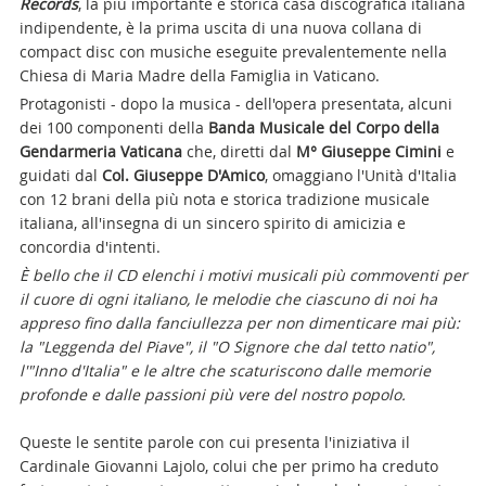
Records
, la più importante e storica casa discografica italiana
indipendente, è la prima uscita di una nuova collana di
compact disc con musiche eseguite prevalentemente nella
Chiesa di Maria Madre della Famiglia in Vaticano.
Protagonisti - dopo la musica - dell'opera presentata, alcuni
dei 100 componenti della
Banda Musicale del Corpo della
Gendarmeria Vaticana
che, diretti dal
M° Giuseppe Cimini
e
guidati dal
Col. Giuseppe D'Amico
, omaggiano l'Unità d'Italia
con 12 brani della più nota e storica tradizione musicale
italiana, all'insegna di un sincero spirito di amicizia e
concordia d'intenti.
È bello che il CD elenchi i motivi musicali più commoventi per
il cuore di ogni italiano, le melodie che ciascuno di noi ha
appreso fino dalla fanciullezza per non dimenticare mai più:
la "Leggenda del Piave", il "O Signore che dal tetto natio",
l'"Inno d'Italia" e le altre che scaturiscono dalle memorie
profonde e dalle passioni più vere del nostro popolo.
Queste le sentite parole con cui presenta l'iniziativa il
Cardinale Giovanni Lajolo, colui che per primo ha creduto