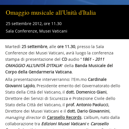
Omaggio musicale all'Unità d'Italia
25 settembre 2012, ore 11.30
Sala Conferenze, Musei Vaticani
Martedì
25 settembre
, alle
ore 11.30
, presso la Sala
Conferenze dei Musei Vaticani, avrà luogo la conferenza
stampa di presentazione del
CD
audio "
1861 - 2011
OMAGGIO ALL'UNITÀ D'ITALIA
" della
Banda Musicale del
Corpo della Gendarmeria Vaticana
.
Alla presentazione interverranno: l'Em.mo
Cardinale
Giovanni Lajolo
, Presidente emerito del Governatorato dello
Stato della Città del Vaticano, il
dott. Domenico Giani
,
Direttore dei Servizi di Sicurezza e Protezione Civile dello
Stato della Città del Vaticano, il
prof. Antonio Paolucci
,
Direttore dei Musei Vaticani e il
dott. Dario Giovannini
,
managing director
di
Carosello Records
. L'album, nato dalla
collaborazione tra
Edizioni Musei Vaticani
e
Carosello