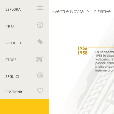
Navigazione
principale
ESPLORA
Eventi e Novità
Iniziative
Breadcrumb
Ripercorri
la
INFO
storia
degli
BIGLIETTI
scavi
STORE
SEGUICI
SOSTIENICI
Musei
Vaticani