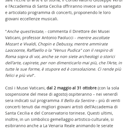
e l'Accademia di Santa Cecilia offriranno invece un variegato
e articolato programma di concerti, proponendo le loro
giovani eccellenze musicali.
"
Anche quest'estate,
- commenta il Direttore dei Musei
Vaticani, professor Antonio Paolucci -
mentre ascoltate
Mozart e Vivaldi, Chopin e Debussy, mentre ammirate
Laocoonte, Raffaello o la "Venus Pudica" con il respiro di
Roma sopra di voi, anche se non siete archeologi o storici
dell'arte, capirete, per non dimenticarlo mai più, che l'Arte, in
tutte le sue forme, è stupore ed è consolazione. Ci rende più
felici e più vivi
".
Così i Musei Vaticani,
dal 2 maggio al 31 ottobre
(con la sola
sospensione del mese di agosto) ospiteranno – nei venerdì
sera indicati sul programma
Il Bello da Sentire
– più di venti
concerti tenuti dai migliori giovani artisti dell'Accademia di
Santa Cecilia e del Conservatorio torinese. Questi ultimi,
inoltre, in un simbolico gemellaggio artistico-culturale, si
esibiranno anche a La Venaria Reale animando le serate