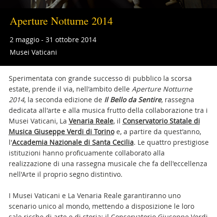
Aperture Notturne 2014
2 maggio - 31 ottobre 2014
Musei Vaticani
Sperimentata con grande successo di pubblico la scorsa
estate, prende il via, nell'ambito delle
Aperture Notturne
2014
, la seconda edizione de
Il Bello da Sentire
, rassegna
dedicata all'arte e alla musica frutto della collaborazione tra i
Musei Vaticani, La
Venaria Reale
, il
Conservatorio Statale di
Musica Giuseppe Verdi di Torino
e, a partire da quest'anno,
l'
Accademia Nazionale di Santa Cecilia
. Le quattro prestigiose
istituzioni hanno proficuamente collaborato alla
realizzazione di una rassegna musicale che fa dell'eccellenza
nell'Arte il proprio segno distintivo.
I Musei Vaticani e La Venaria Reale garantiranno uno
scenario unico al mondo, mettendo a disposizione le loro
sale ricche di arte e di storia; il Conservatorio Giuseppe Verdi