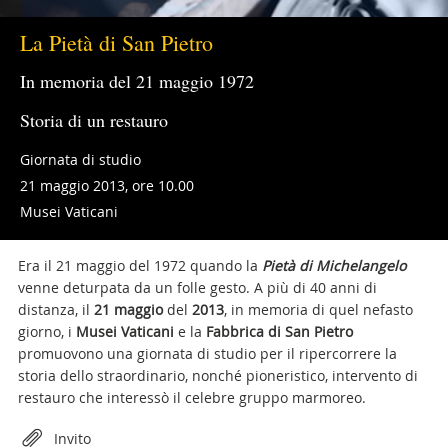
La Pietà di San Pietro
In memoria del 21 maggio 1972
Storia di un restauro
Giornata di studio
21 maggio 2013, ore 10.00
Musei Vaticani
Era il 21 maggio del 1972 quando la
Pietà di Michelangelo
venne deturpata da un folle gesto. A più di 40 anni di
distanza, il
21 maggio
del
2013
, in memoria di quel nefasto
giorno, i
Musei Vaticani
e la
Fabbrica di San Pietro
promuovono una giornata di studio per il ripercorrere la
storia dello straordinario, nonché pioneristico, intervento di
restauro che interessò il celebre gruppo marmoreo.
Attachments
Invito