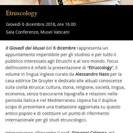
Etruscology
Giovedì 6 dicembre 2018, ore 16.00
Sala Conferenze, Musei Vaticani
Il Giovedì dei Musei
del
6 dicembre
rappresenta un
appuntamento imperdibile per gli studiosi e per tutto il
pubblico interessato agli Etruschi e al loro mondo. Focus
dell’incontro è infatti la presentazione di “
Etruscology
”, il
volume in lingua inglese curato da
Alessandro Naso
per la
casa editrice De Gruyter e dedicato alle attuali conoscenze
sulla civiltà etrusca: cultura, storia, religione, società, lingua,
economia, senza trascurarne topografia e relazioni nella
penisola italica e nel Mediterraneo. L’opera ha il duplice
scopo di presentare una trattazione aggiornata su questo
antico popolo e di costituire un punto di riferimento
internazionale per gli studi etruscologici.
Interverranno all’incontro il prof.
Giovanni Colonna
, già