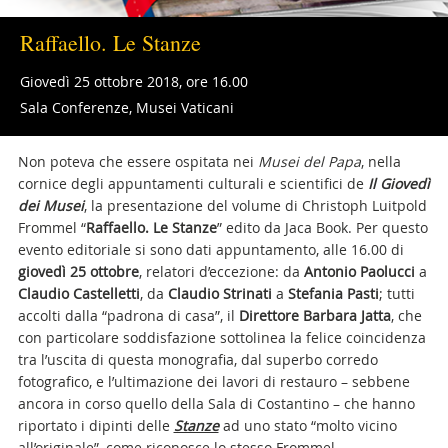
Raffaello. Le Stanze
Giovedì 25 ottobre 2018, ore 16.00
Sala Conferenze, Musei Vaticani
Non poteva che essere ospitata nei
Musei del Papa
, nella
cornice degli appuntamenti culturali e scientifici de
Il Giovedì
dei Musei
, la presentazione del volume di Christoph Luitpold
Frommel “
Raffaello. Le Stanze
” edito da Jaca Book. Per questo
evento editoriale si sono dati appuntamento, alle 16.00 di
giovedì 25 ottobre
, relatori d’eccezione: da
Antonio Paolucci
a
Claudio Castelletti
, da
Claudio Strinati
a
Stefania Pasti
; tutti
accolti dalla “padrona di casa”, il
Direttore Barbara Jatta
, che
con particolare soddisfazione sottolinea la felice coincidenza
tra l’uscita di questa monografia, dal superbo corredo
fotografico, e l’ultimazione dei lavori di restauro – sebbene
ancora in corso quello della Sala di Costantino – che hanno
riportato i dipinti delle
Stanze
ad uno stato “molto vicino
all’originale”, come riconosce lo stesso Frommel.