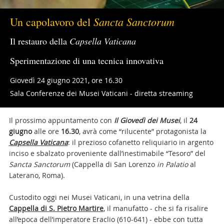
Sancta Sanctorum
Un capolavoro del
Il restauro della
Capsella Vaticana
Sperimentazione di una tecnica innovativa
Giovedì 24 giugno 2021, ore 16.30
Sala Conferenze dei Musei Vaticani - diretta streaming
Il prossimo appuntamento con
Il Giovedì dei Musei
, il
24
giugno
alle ore
16.30
, avrà come “rilucente” protagonista la
Capsella Vaticana
: il prezioso cofanetto reliquiario in argento
inciso e sbalzato proveniente dall’inestimabile “Tesoro” del
Sancta Sanctorum
(Cappella di San Lorenzo
in Palatio
al
Laterano, Roma).
Custodito oggi nei Musei Vaticani, in una vetrina della
Cappella di S. Pietro Martire
, il manufatto - che si fa risalire
all’epoca dell’imperatore Eraclio (610-641) - ebbe con tutta