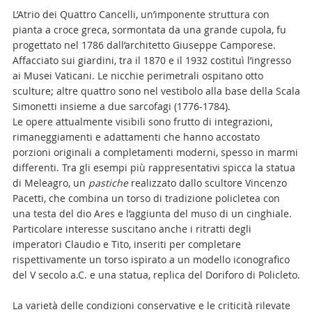
L’Atrio dei Quattro Cancelli, un’imponente struttura con
pianta a croce greca, sormontata da una grande cupola, fu
progettato nel 1786 dall’architetto Giuseppe Camporese.
Affacciato sui giardini, tra il 1870 e il 1932 costituì l’ingresso
ai Musei Vaticani. Le nicchie perimetrali ospitano otto
sculture; altre quattro sono nel vestibolo alla base della Scala
Simonetti insieme a due sarcofagi (1776-1784).
Le opere attualmente visibili sono frutto di integrazioni,
rimaneggiamenti e adattamenti che hanno accostato
porzioni originali a completamenti moderni, spesso in marmi
differenti. Tra gli esempi più rappresentativi spicca la statua
di Meleagro, un
pastiche
realizzato dallo scultore Vincenzo
Pacetti, che combina un torso di tradizione policletea con
una testa del dio Ares e l’aggiunta del muso di un cinghiale.
Particolare interesse suscitano anche i ritratti degli
imperatori Claudio e Tito, inseriti per completare
rispettivamente un torso ispirato a un modello iconografico
del V secolo a.C. e una statua, replica del Doriforo di Policleto.
La varietà delle condizioni conservative e le criticità rilevate