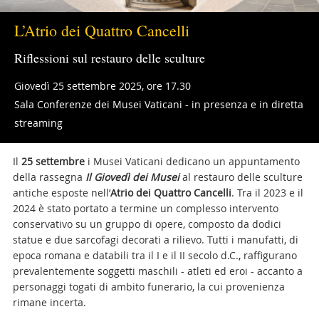
L’Atrio dei Quattro Cancelli
Riflessioni sul restauro delle sculture
Giovedì 25 settembre 2025, ore 17.30
Sala Conferenze dei Musei Vaticani - in presenza e in diretta
streaming
Il
25 settembre
i Musei Vaticani dedicano un appuntamento
della rassegna
Il
Giovedì dei Musei
al restauro delle sculture
antiche esposte nell’
Atrio dei Quattro Cancelli
. Tra il 2023 e il
2024 è stato portato a termine un complesso intervento
conservativo su un gruppo di opere, composto da dodici
statue e due sarcofagi decorati a rilievo. Tutti i manufatti, di
epoca romana e databili tra il I e il II secolo d.C., raffigurano
prevalentemente soggetti maschili - atleti ed eroi - accanto a
personaggi togati di ambito funerario, la cui provenienza
rimane incerta.