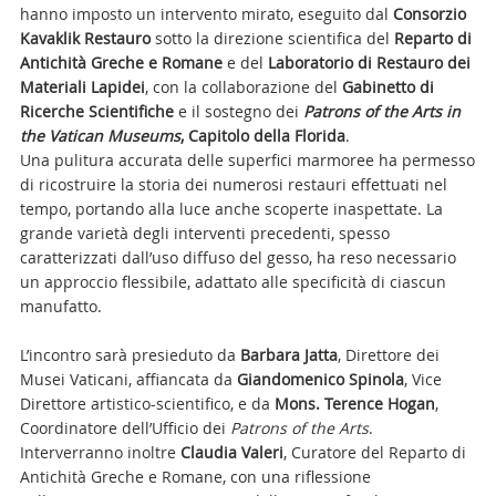
hanno imposto un intervento mirato, eseguito dal
Consorzio
Kavaklik Restauro
sotto la direzione scientifica del
Reparto di
Antichità Greche e Romane
e del
Laboratorio di Restauro dei
Materiali Lapidei
, con la collaborazione del
Gabinetto di
Ricerche Scientifiche
e il sostegno dei
Patrons of the Arts in
the Vatican Museums
, Capitolo della Florida
.
Una pulitura accurata delle superfici marmoree ha permesso
di ricostruire la storia dei numerosi restauri effettuati nel
tempo, portando alla luce anche scoperte inaspettate. La
grande varietà degli interventi precedenti, spesso
caratterizzati dall’uso diffuso del gesso, ha reso necessario
un approccio flessibile, adattato alle specificità di ciascun
manufatto.
L’incontro sarà presieduto da
Barbara Jatta
, Direttore dei
Musei Vaticani, affiancata da
Giandomenico Spinola
, Vice
Direttore artistico-scientifico, e da
Mons. Terence Hogan
,
Coordinatore dell’Ufficio dei
Patrons of the Arts
.
Interverranno inoltre
Claudia Valeri
, Curatore del Reparto di
Antichità Greche e Romane, con una riflessione